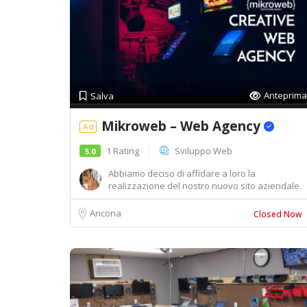
Anteprima
Salva
Mikroweb – Web Agency
Ad
1 Rating
Sviluppo Web
5.0
Abbiamo deciso di affidare a loro la
realizzazione del nostro nuovo sito aziendale.
Persone ser...
Ancona
Closed Now