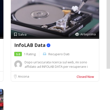
Anteprima
Salva
InfoLAB Data
1 Rating
Recupero Dati
5.0
Dopo un’accurata ricerca sul web, mi sono
affidato ad INFOLAB DATA per recuperare i
ricordi d...
Ancona
Closed Now