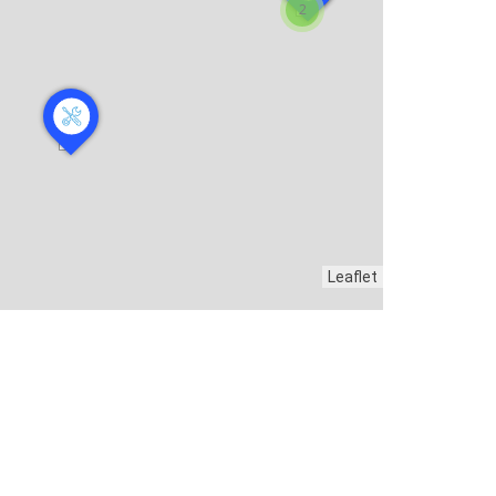
2
Leaflet