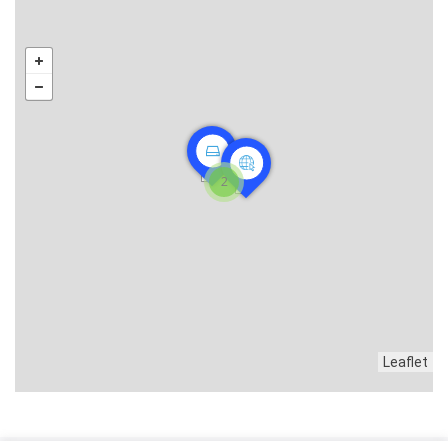
2
Leaflet