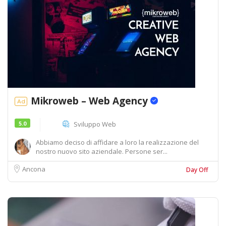
Mikroweb – Web Agency
Ad
5.0
Sviluppo Web
Abbiamo deciso di affidare a loro la realizzazione del
nostro nuovo sito aziendale. Persone ser...
Ancona
Day Off