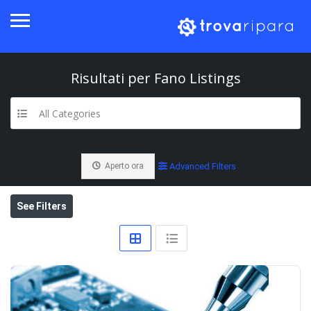
Risultati per
Fano
Listings
All Categories
Aperto ora
Advanced Filters
See Filters