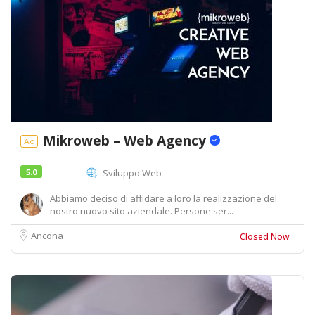
Mikroweb – Web Agency
Ad
5.0
Sviluppo Web
Abbiamo deciso di affidare a loro la realizzazione del
nostro nuovo sito aziendale. Persone ser...
Ancona
Closed Now