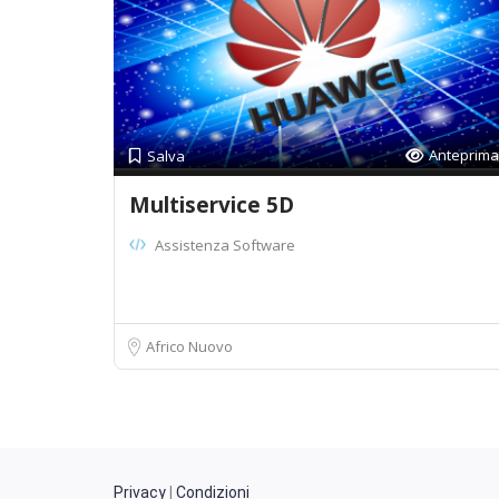
Anteprima
Salva
Multiservice 5D
Assistenza Software
Africo Nuovo
Privacy
|
Condizioni