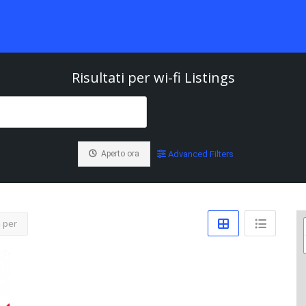
Risultati per
wi-fi
Listings
Aperto ora
Advanced Filters
 per