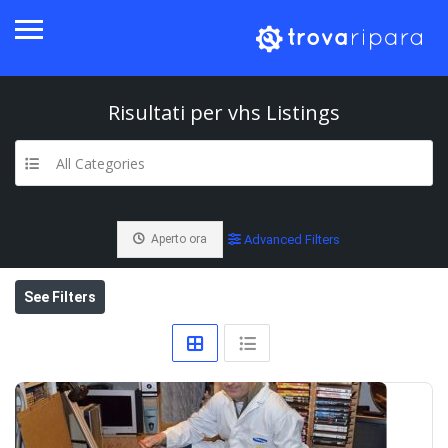
Risultati per
vhs
Listings
All Categories
Aperto ora
Advanced Filters
See Filters