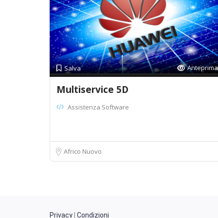
Anteprima
Salva
Multiservice 5D
Assistenza Software
Africo Nuovo
Privacy
|
Condizioni