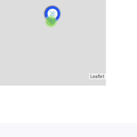
2
Leaflet