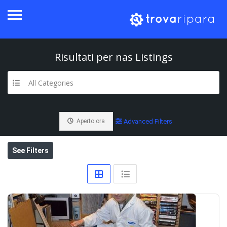
Risultati per
nas
Listings
All Categories
Aperto ora
Advanced Filters
See Filters