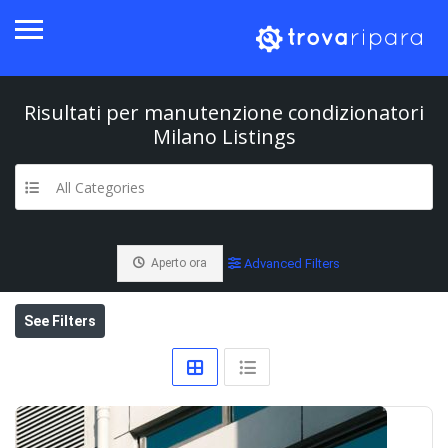
Risultati per
manutenzione condizionatori
Milano
Listings
All Categories
Aperto ora
Advanced Filters
See Filters