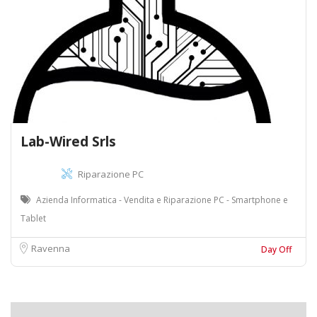
Lab-Wired Srls
Riparazione PC
Azienda Informatica - Vendita e Riparazione PC - Smartphone e
Tablet
Ravenna
Day Off